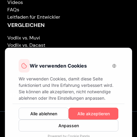
Videos
FAQs
Leitfaden für Entwickler
VERGLEICHEN
Vodlix vs. Muvi
Vodlix vs. Dacast
Vodlix vs. Uscreen
Vodlix vs. Accedo
Vodlix vs. Brightcove
Vodlix vs. Vplayed
Vodlix on LinkedIn
Vodlix on Facebook
Vodlix on X (Twitter)
Vodlix on Instagram
Unsere Büros
London (UK) . Finnland . Zypern