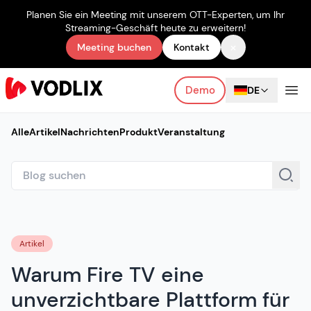
Planen Sie ein Meeting mit unserem OTT-Experten, um Ihr
Streaming-Geschäft heute zu erweitern!
×
Meeting buchen
Kontakt
Demo
DE
Alle
Artikel
Nachrichten
Produkt
Veranstaltung
Artikel
Warum Fire TV eine
unverzichtbare Plattform für