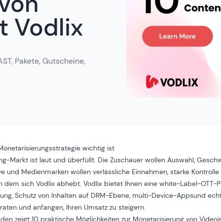
 von
t Vodlix
ST, Pakete, Gutscheine,
netarisierungsstrategie wichtig ist
g-Markt ist laut und überfüllt. Die Zuschauer wollen Auswahl, Geschw
ive und Medienmarken wollen verlässliche Einnahmen, starke Kontrolle 
n dem sich Vodlix abhebt. Vodlix bietet Ihnen eine
white-Label-OTT-P
rung
,
Schutz von Inhalten auf DRM-Ebene
,
multi-Device-Apps
und
echt
raten und anfangen, Ihren Umsatz zu steigern.
aden zeigt 10 praktische Möglichkeiten zur Monetarisierung von Videoi