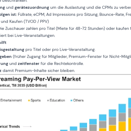
te beschränken.
ing
und
gerätezuordnung
um die Auslastung und die CPMs zu verbe
lgen ist:
Füllrate, eCPM, Ad Impressions pro Sitzung, Bounce-Rate, F
n und Kaufen (TVOD / PPV)
ie Zuschauer zahlen pro Titel (Miete für 48-72 Stunden) oder kaufen
iert bei Live-Veranstaltungen.
ilft
eisgestaltung
pro Titel oder pro Live-Veranstaltung.
igeben
(früher Zugang für Mitglieder, Premium-Fenster für Nicht-Mitgl
rung
und
zeitfenster
für die Rechtekontrolle.
z
damit Premium-Inhalte sicher bleiben.