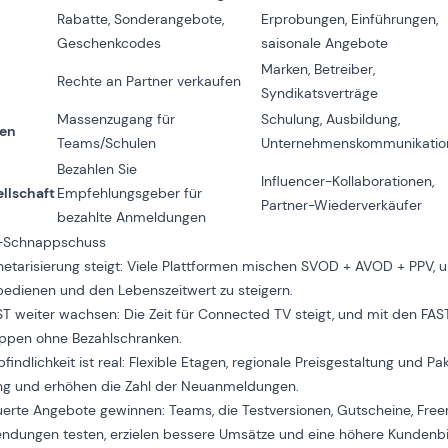
Rabatte, Sonderangebote,
Erprobungen, Einführungen,
e
Geschenkcodes
saisonale Angebote
Marken, Betreiber,
Rechte an Partner verkaufen
Syndikatsverträge
Massenzugang für
Schulung, Ausbildung,
en
Teams/Schulen
Unternehmenskommunikatio
Bezahlen Sie
Influencer-Kollaborationen,
llschaft
Empfehlungsgeber für
Partner-Wiederverkäufer
bezahlte Anmeldungen
-Schnappschuss
etarisierung
steigt: Viele Plattformen mischen SVOD + AVOD + PPV, 
bedienen und den Lebenszeitwert zu steigern.
ST
weiter wachsen: Die Zeit für Connected TV steigt, und mit den FAS
uppen ohne Bezahlschranken.
findlichkeit ist real:
Flexible Etagen
, regionale Preisgestaltung und Pa
g und erhöhen die Zahl der Neuanmeldungen.
erte Angebote gewinnen: Teams, die Testversionen, Gutscheine, Fr
ndungen testen, erzielen bessere Umsätze und eine höhere Kundenb