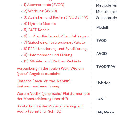
1) Abonnements (SVOD)
Methode wir
2) Werbung (AVOD)
Modelle misc
3) Ausleihen und Kaufen (TVOD / PPV)
Schnellansi
4) Hybride Modelle
Modell
5) FAST-Kanäle
6) In-App-Käufe und Mikro-Zahlungen
SVOD
7) Gutscheine, Testversionen, Pakete
8) B2B-Lizenzierung und Syndizierung
AVOD
9) Unternehmen und Bildung
10) Affiliate- und Partner-Verkäufe
TVOD/PPV
Verpackung in der realen Welt: Wie ein
"gutes" Angebot aussieht
Einfache "Back-of-the-Napkin"-
Hybride
Einkommensberechnung
Warum Vodlix "generische" Plattformen bei
der Monetarisierung übertrifft
FAST
So starten Sie die Monetarisierung auf
Vodlix (Schritt für Schritt)
IAP/Micro