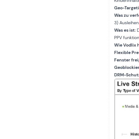
Kinderinhal
Geo-Target
Was zu verfo
3) Ausleihe
Was es ist:
D
PPV funktion
Wie Vodlix h
Flexible Pr
Fenster fre
Geoblockie
DRM-Schut