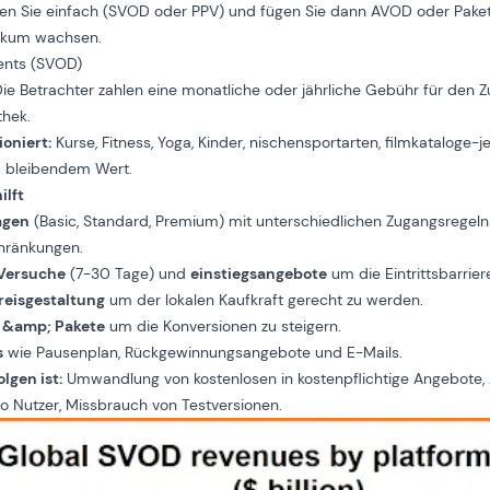
en Sie einfach (SVOD oder PPV) und fügen Sie dann AVOD oder Pakete
likum wachsen.
ents (SVOD)
ie Betrachter zahlen eine monatliche oder jährliche Gebühr für den Z
thek.
ioniert:
Kurse
, Fitness, Yoga, Kinder,
nischensportarten
,
filmkataloge
-j
 bleibendem Wert.
ilft
agen
(Basic, Standard, Premium) mit unterschiedlichen Zugangsregel
hränkungen.
 Versuche
(7-30 Tage) und
einstiegsangebote
um die Eintrittsbarrier
reisgestaltung
um der lokalen Kaufkraft gerecht zu werden.
 &amp; Pakete
um die Konversionen zu steigern.
s
wie Pausenplan, Rückgewinnungsangebote und E-Mails.
lgen ist:
Umwandlung von kostenlosen in kostenpflichtige Angebote,
o Nutzer, Missbrauch von Testversionen.