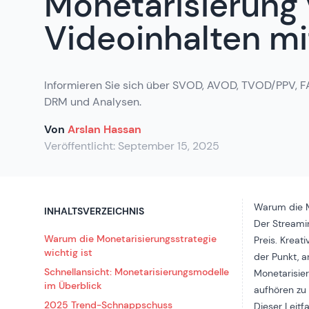
Monetarisierung
Videoinhalten mi
Informieren Sie sich über SVOD, AVOD, TVOD/PPV, FA
DRM und Analysen.
Von
Arslan Hassan
Veröffentlicht:
September 15, 2025
Warum die Mo
INHALTSVERZEICHNIS
Der Streamin
Warum die Monetarisierungsstrategie
Preis. Kreat
wichtig ist
der Punkt, a
Schnellansicht: Monetarisierungsmodelle
Monetarisie
im Überblick
aufhören zu 
2025 Trend-Schnappschuss
Dieser Leitf