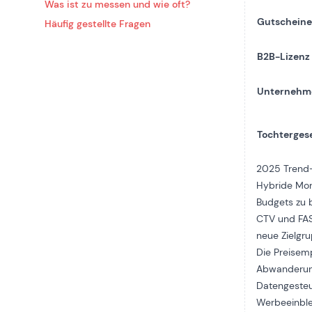
Was ist zu messen und wie oft?
Gutschein
Häufig gestellte Fragen
B2B-Lizenz
Unternehm
Tochtergese
2025 Trend
Hybride Mon
Budgets zu 
CTV
und
FA
neue Zielgr
Die Preisemp
Abwanderun
Datengesteu
Werbeeinble