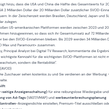
 fügt hinzu, dass die USA und China die Hälfte des Gesamtwerts für
SA 2 Milliarden Dollar der 20 Milliarden Dollar zusätzlicher SVOD-E
ern. In der Zwischenzeit werden Brasilien, Deutschland, Japan und S
lar zulegen.
roßen US-amerikanischen Plattformen werden zwischen 2023 und 2029
men hinzugewinnen, so dass sich ihr Gesamtumsatz auf 72 Milliarden 
r bei den SVOD-Einnahmen bleiben. Bis 2029 werden 34 Milliarden Do
BO Max und Paramount+ zusammen.
, Principal Analyst bei Digital TV Research, kommentierte die Ergebn
 wichtigste Kennzahl für die wichtigsten SVOD-Plattformen ist nicht 
achstum, sondern die Rentabilität".
 (AVOD)
ie Zuschauer sehen kostenlos zu und Sie verdienen an der Werbung. 
halte.
ilft
r-seitige Anzeigenschaltung)
für eine reibungslose Wiedergabe und
ung von Ad-Tags
(VAST/VMAP) und
werbeunterbrechungsplanung
.
Kontrollen
-Anzeigendichte einstellen, Premium-Titel ausschließen od