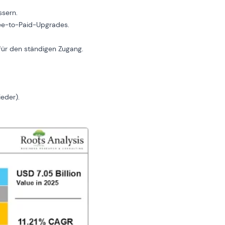
ssern.
ree-to-Paid-Upgrades.
 für den ständigen Zugang.
ieder).