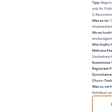
Tipp:
Beginn
und Ihr Pub
1) Abonnem
Was es ist:
D
Inhaltsbiblio
Wo es funkt
eindeutigem
Wie Vodlix h
Mehrere Et
Gerätebesc
Kostenlose
Regionale P
Gutscheine
Churn-Tool
Was zu verfo
Sehdauer pr