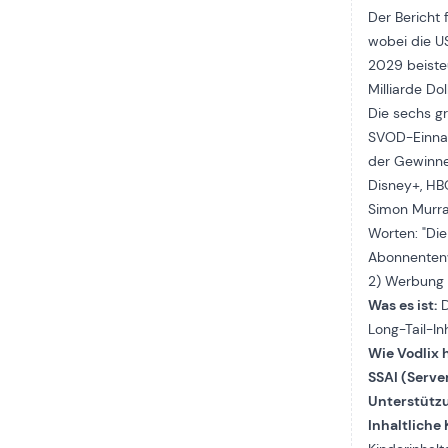
Der Bericht
wobei die U
2029 beisteu
Milliarde Dol
Die sechs g
SVOD-Einnah
der Gewinne
Disney+, H
Simon Murray
Worten: "Die
Abonnentenw
2) Werbung
Was es ist:
D
Long-Tail-In
Wie Vodlix h
SSAI (Serve
Unterstütz
Inhaltliche 