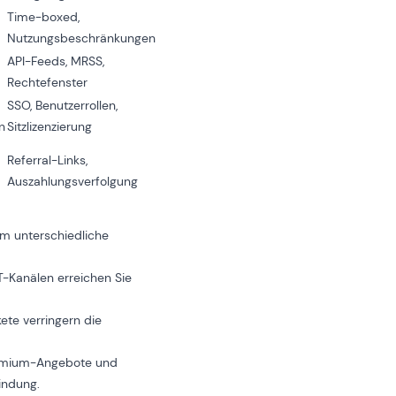
Time-boxed,
Nutzungsbeschränkungen
API-Feeds, MRSS,
Rechtefenster
SSO, Benutzerrollen,
n
Sitzlizenzierung
Referral-Links,
Auszahlungsverfolgung
um unterschiedliche
T-Kanälen erreichen Sie
kete verringern die
eemium-Angebote und
indung.