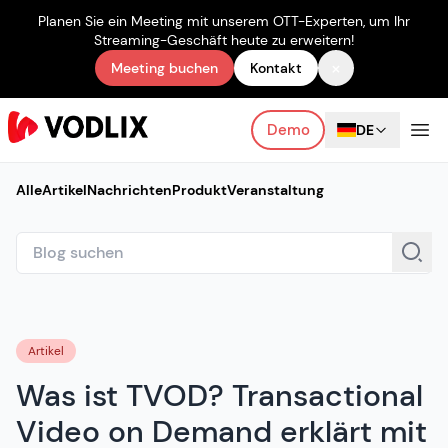
Planen Sie ein Meeting mit unserem OTT-Experten, um Ihr
Streaming-Geschäft heute zu erweitern!
×
Meeting buchen
Kontakt
Demo
DE
Alle
Artikel
Nachrichten
Produkt
Veranstaltung
Artikel
Was ist TVOD? Transactional
Video on Demand erklärt mit