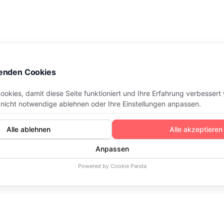
ome
Starten Sie Ihre Hulu VOD und OTT Plattform mit V