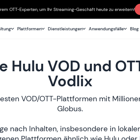
erem OTT-Experten, um Ihr Streaming-Geschäft heute zu erweitern!
altung
Plattformen
Dienstleistungen
Anwendungsfälle
Blog
re Hulu VOD und OT
Vodlix
ebtesten VOD/OTT-Plattformen mit Milli
Globus.
ge nach Inhalten, insbesondere in lokale
enen Plattformen ähnlich wie Hulu oder 