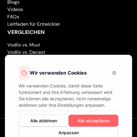
Blogs
Videos
FAQs
Leitfaden für Entwickler
VERGLEICHEN
Vodlix vs. Muvi
Vodlix vs. Dacast
Vodlix vs. Uscreen
Vodlix vs. Accedo
Vodlix vs. Brightcove
Vodlix vs. Vplayed
Vodlix on LinkedIn
Vodlix on Facebook
Vodlix on X (Twitter)
Vodlix on Instagram
Unsere Büros
London (UK) . Finnland . Zypern